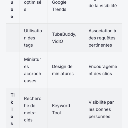
u
optimisé
Google
de la visibilité
b
s
Trends
e
Utilisatio
Association à
TubeBuddy,
n des
des requêtes
VidIQ
tags
pertinentes
Miniatur
es
Design de
Encourageme
accroch
miniatures
nt des clics
euses
Ti
Recherc
k
Visibilité par
he de
Keyword
T
les bonnes
mots-
Tool
o
personnes
clés
k