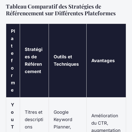
Tableau Comparatif des Stratégies de
Référencement sur Différentes Plateformes
Pl
a
t
Stratégi
e
es de
Outils et
f
Avantages
Référen
Techniques
o
cement
r
m
e
Y
o
Titres et
Google
Amélioration
u
descripti
Keyword
du CTR,
T
ons
Planner,
augmentation