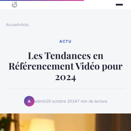
Accueil
›
Actu
ACTU
Les Tendances en
Référencement Vidéo pour
2024
admin
29 octobre 2024
7 min de lecture
A