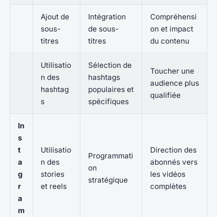
Ajout de
Intégration
Compréhensi
sous-
de sous-
on et impact
titres
titres
du contenu
Utilisatio
Sélection de
Toucher une
n des
hashtags
audience plus
hashtag
populaires et
qualifiée
s
spécifiques
In
s
t
Utilisatio
Direction des
Programmati
a
n des
abonnés vers
on
g
stories
les vidéos
stratégique
r
et reels
complètes
a
m