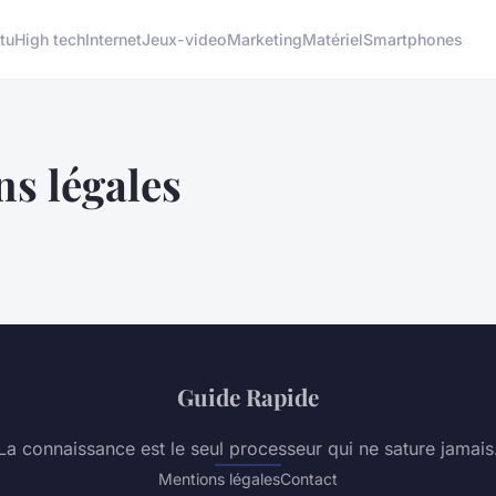
tu
High tech
Internet
Jeux-video
Marketing
Matériel
Smartphones
s légales
Guide Rapide
La connaissance est le seul processeur qui ne sature jamais
Mentions légales
Contact